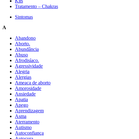
Kits
Tratamento – Chakras
Sintomas
A
Abandono
Aborto.
Abundância
Abuso
Afrodisíaco.
Agressividade
Alegria
Alergias
Ameaça de aborto
Amorosidade
Ansiedade
Apatia
Apego
Aprendizagem
Asma
Aterramento
Autismo
Autoconfiança
Autocura