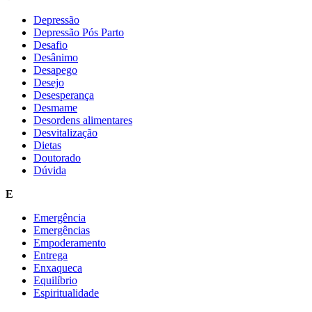
Depressão
Depressão Pós Parto
Desafio
Desânimo
Desapego
Desejo
Desesperança
Desmame
Desordens alimentares
Desvitalização
Dietas
Doutorado
Dúvida
E
Emergência
Emergências
Empoderamento
Entrega
Enxaqueca
Equilíbrio
Espiritualidade