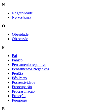
N
Negatividade
Nervosismo
O
Obesidade
Obssessão
P
Pai
Pânico
Pensamento repetitivo
Pensamentos Negativos
Perdão
Pós Parto
Possessividade
Preocupação
Procrastinação
Proteção
Puerpério
R