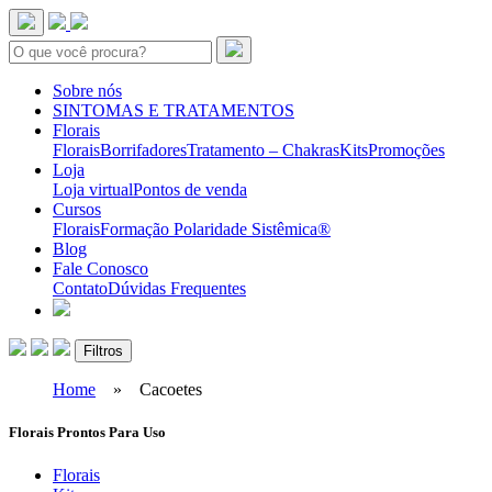
Sobre nós
SINTOMAS E TRATAMENTOS
Florais
Florais
Borrifadores
Tratamento – Chakras
Kits
Promoções
Loja
Loja virtual
Pontos de venda
Cursos
Florais
Formação Polaridade Sistêmica®
Blog
Fale Conosco
Contato
Dúvidas Frequentes
Filtros
Home
»
Cacoetes
Florais Prontos Para Uso
Florais