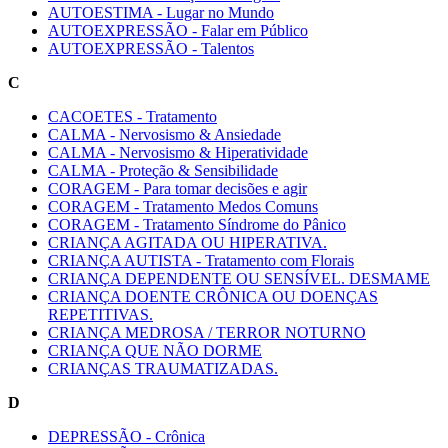
AUTOESTIMA - Lugar no Mundo
AUTOEXPRESSÃO - Falar em Público
AUTOEXPRESSÃO - Talentos
C
CACOETES - Tratamento
CALMA - Nervosismo & Ansiedade
CALMA - Nervosismo & Hiperatividade
CALMA - Proteção & Sensibilidade
CORAGEM - Para tomar decisões e agir
CORAGEM - Tratamento Medos Comuns
CORAGEM - Tratamento Síndrome do Pânico
CRIANÇA AGITADA OU HIPERATIVA.
CRIANÇA AUTISTA - Tratamento com Florais
CRIANÇA DEPENDENTE OU SENSÍVEL. DESMAME
CRIANÇA DOENTE CRÔNICA OU DOENÇAS
REPETITIVAS.
CRIANÇA MEDROSA / TERROR NOTURNO
CRIANÇA QUE NÃO DORME
CRIANÇAS TRAUMATIZADAS.
D
DEPRESSÃO - Crônica