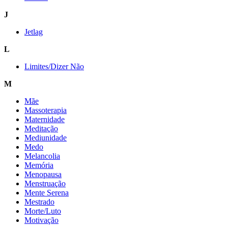
J
Jetlag
L
Limites/Dizer Não
M
Mãe
Massoterapia
Maternidade
Meditação
Mediunidade
Medo
Melancolia
Memória
Menopausa
Menstruação
Mente Serena
Mestrado
Morte/Luto
Motivação