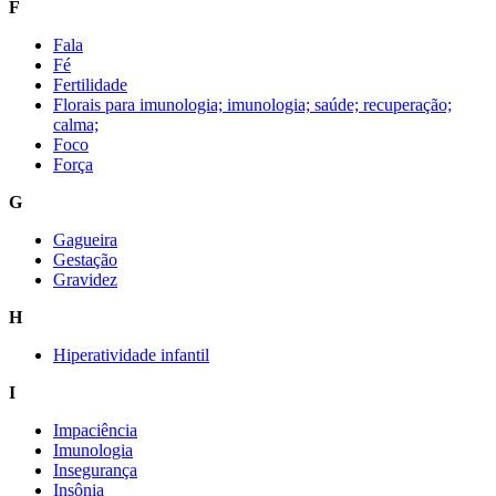
F
Fala
Fé
Fertilidade
Florais para imunologia; imunologia; saúde; recuperação;
calma;
Foco
Força
G
Gagueira
Gestação
Gravidez
H
Hiperatividade infantil
I
Impaciência
Imunologia
Insegurança
Insônia