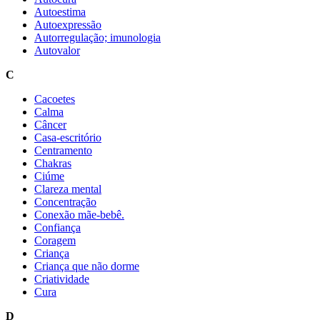
Autoestima
Autoexpressão
Autorregulação; imunologia
Autovalor
C
Cacoetes
Calma
Câncer
Casa-escritório
Centramento
Chakras
Ciúme
Clareza mental
Concentração
Conexão mãe-bebê.
Confiança
Coragem
Criança
Criança que não dorme
Criatividade
Cura
D