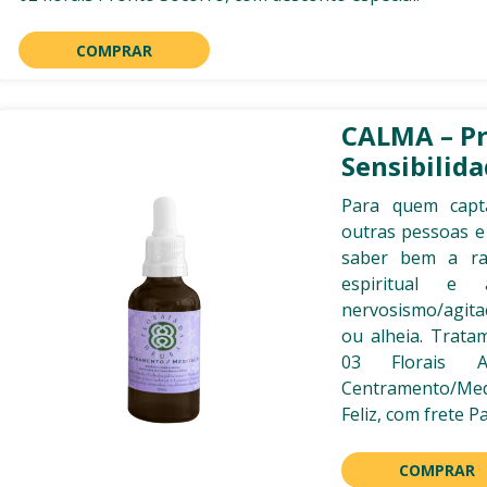
COMPRAR
CALMA – Pr
Sensibilid
Para quem capt
outras pessoas e
saber bem a ra
espiritual e
nervosismo/agit
ou alheia. Trata
03 Florais 
Centramento/Me
Feliz, com frete Pa
COMPRAR