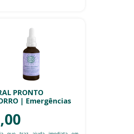
RAL PRONTO
ORRO | Emergências
,00
cia que traz ajuda imediata em